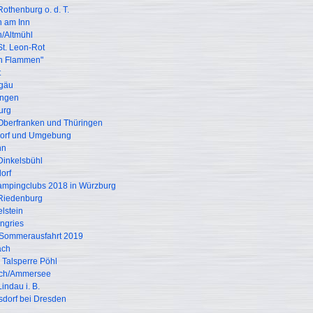
thenburg o. d. T.
 am Inn
n/Altmühl
t. Leon-Rot
in Flammen"
t
lgäu
ingen
urg
Oberfranken und Thüringen
dorf und Umgebung
nn
Dinkelsbühl
orf
mpingclubs 2018 in Würzburg
Riedenburg
lstein
ngries
 Sommerausfahrt 2019
ach
 Talsperre Pöhl
rich/Ammersee
ndau i. B.
sdorf bei Dresden