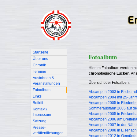
Startseite
Fotoalbum
Über uns
Chronik
Hier im Fotoalbum werden nur
Termine
chronologische Lücken.
Ans
Ausfahrten &
Übersicht der Fotoalben:
Veranstaltungen
Fotoalbum
Abcampen 2003 in Escherndo
Links
Abcampen 2004 mit 25-Jahr
Beitritt
Ancampen 2005 in Riedenburg
Sommerausfahrt 2005 auf d
Kontakt /
Abcampen 2005 in Frickenh
Impressum
Abcampen 2006 am Breitenau
Satzung
Ancampen 2007 in der Nähe v
Presse-
Ancampen 2008 in Eisenach
veröffentlichungen
Ancampen 2012 in Gemünde