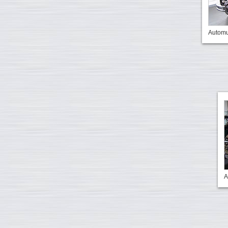
Automu
A