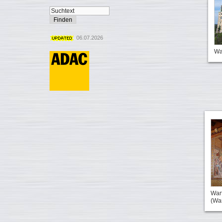
06.07.2026
Wa
Wart
(Wa