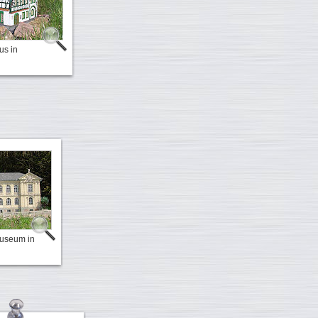
us in
museum in