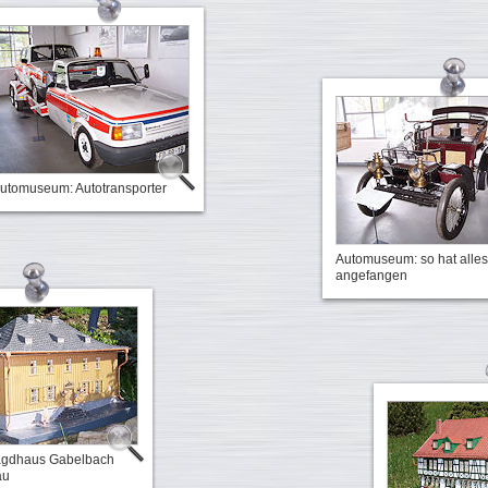
utomuseum: Autotransporter
Automuseum: so hat alles
angefangen
Jagdhaus Gabelbach
au