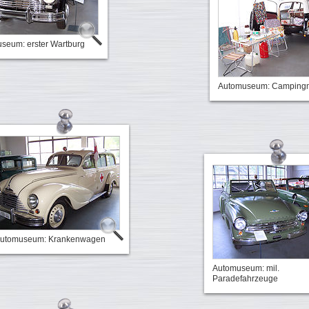
seum: erster Wartburg
Automuseum: Campingm
utomuseum: Krankenwagen
Automuseum: mil.
Paradefahrzeuge