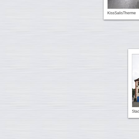
KissSalisTherme
Stad