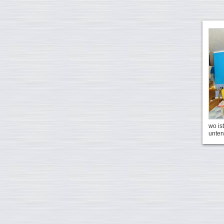
wo is
unte