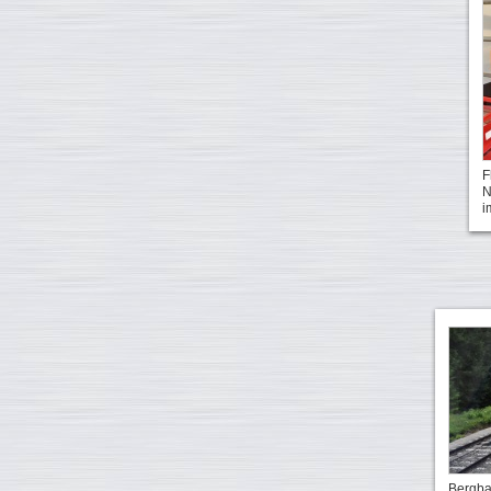
F
N
i
Bergba