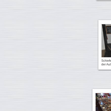
Schief
der Auß