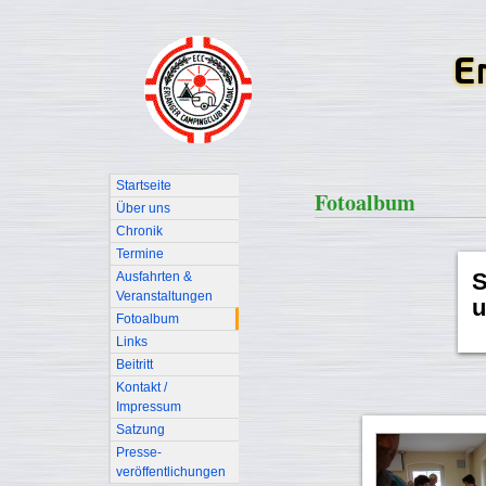
Startseite
Fotoalbum
Über uns
Chronik
Termine
S
Ausfahrten &
Veranstaltungen
u
Fotoalbum
Links
Beitritt
Kontakt /
Impressum
Satzung
Presse-
veröffentlichungen