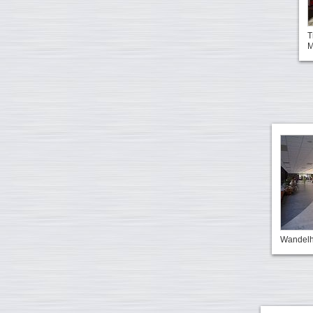
T
M
Wandelha