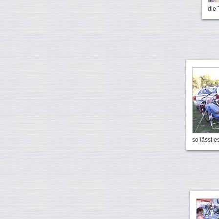
die 
so lässt e