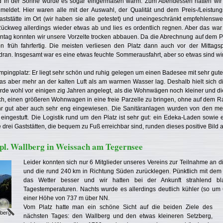
d in der Sonne wurde es sogar eingermaßen warm. Zum Abendessen hatten wir 
meldet. Hier waren alle mit der Auswahl, der Qualität und dem Preis-/Leistungs
ststätte im Ort (wir haben sie alle getestet) und uneingeschränkt empfehlenswe
ckweg allerdings wieder etwas ab und lies es ordentlich regnen. Aber das war
tag konnten wir unsere Vorzelte trocken abbauen. Da die Abrechnung auf dem Plat
 früh fahrfertig. Die meisten verliesen den Platz dann auch vor der Mittag
dran. Insgesamt war es eine etwas feuchte Sommerausfahrt, aber so etwas sind wir
pingplatz: Er liegt sehr schön und ruhig gelegen um einen Badesee mit sehr gut
was aber mehr an der kalten Luft als am warmen Wasser lag. Deshalb hielt sich 
urde wohl vor einigen zig Jahren angelegt, als die Wohnwägen noch kleiner und d
nfach, einen größeren Wohnwagen in eine freie Parzelle zu bringen, ohne auf dem 
hr gut aber auch sehr eng eingewiesen. Die Sanitäranlagen wurden von den mei
 eingestuft. Die Logistik rund um den Platz ist sehr gut: ein Edeka-Laden sowie
 drei Gaststätten, die bequem zu Fuß erreichbar sind, runden dieses positive Bild 
l. Wallberg in Weissach am Tegernsee
Leider konnten sich nur 6 Mitglieder unseres Vereins zur Teilnahme an d
und die rund 240 km in Richtung Süden zurücklegen. Pünktlich mit d
das Wetter besser und wir hatten bei der Ankunft strahlend
Tagestemperaturen. Nachts wurde es allerdings deutlich kühler (so um 
einer Höhe von 737 m über NN.
Vom Platz hatte man ein schöne Sicht auf die beiden Ziele des
lberg
nächsten Tages: den Wallberg und den etwas kleineren Setzberg,