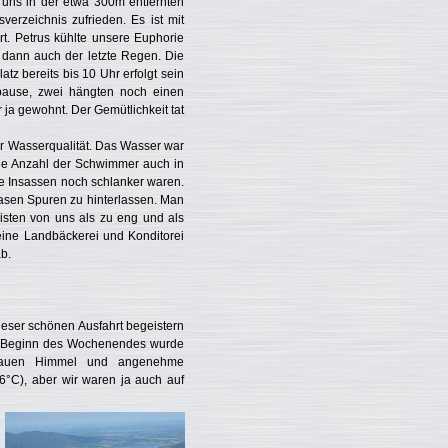
uns in der etwa 300m entfernten
verzeichnis zufrieden. Es ist mit
rt. Petrus kühlte unsere Euphorie
 dann auch der letzte Regen. Die
z bereits bis 10 Uhr erfolgt sein
spause, zwei hängten noch einen
 ja gewohnt. Der Gemütlichkeit tat
er Wasserqualität. Das Wasser war
die Anzahl der Schwimmer auch in
ie Insassen noch schlanker waren.
Rasen Spuren zu hinterlassen. Man
sten von uns als zu eng und als
 eine Landbäckerei und Konditorei
ab.
ieser schönen Ausfahrt begeistern
em Beginn des Wochenendes wurde
 blauen Himmel und angenehme
6°C), aber wir waren ja auch auf