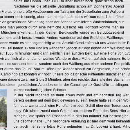
beide mit Höhen über 1700 m aber immer noch ganz schön hoch.
Nachdem wir die offizielle Begrüßung schon am Donnerstag Abend
 Freitag ohne große Verzögerung zur Talstation der Sesselbahn zum Wallberg
r immer noch sonnig, aber man merkte doch, dass wir nun rund 1 km höher
r. An geschützten Stellen lag noch der Schnee vom letzten Wintereinbruch, nur
urde man jedoch durch eine herrliche Aussicht. Am Horizont konnte man im
n München erkennen. In der kleinen Bergkapelle wurde ein Berggottesdienst
 von uns auch besucht wurde. Andere wanderten auf den Gipfel des Wallbergs.
onne wurde es hier sogar richtig warm. Anschließend trafen wir uns wieder beim B
 zu Tal fahren. Gisela und ich wanderten jedoch auf den neben dem Wallberg lie
l auf 1500 m hinunter und dann ziemlich steil auf den Berg auf eine Höhe von 1
wir ziemlich alleine, da nur wenige Wanderer diese Mühen auf sich nahmen. Es lo
gernsee schauen konnte, sondern auch den Wallberg aus einer anderen Perspektiv
er durch das Tal in 1500 m Höhe und wieder hinauf zur Bergstation, eine schö
ampingplatz konnten wir noch unsere obligatorische Kaffeetafel durchziehen. 
en dauerte zwar nur 2 bis 3 Minuten, aber das reichte, dass alle ihre Sachen in
bei einem gemütlichen Abendessen in der Campingplatz-Gaststätte ausklingen.
kurzen nachmittäglichen Schauer.
In der Nacht regenete es dann etwas mehr und am nächsten Tag war es
bereits gestern auf dem Berg gewesen zu sein, heute hätte es in den W
für heute war ja auch eine Rundfahrt mit dem Schiff über den Tegernsee 
okay. Wir fuhren zuerst nach Gmund am anderen Ende des Sees. Hier am 
Mangfall, die später bei Rosenheim in den Inn mündet. Wir besichtigte
uns geöffnet hatte. Eine besondere Abteilung ist hier dem wohl bekann
der auch hier seine letzte Ruhe gefunden hat: Dr. Ludwig Erhard. Mit 