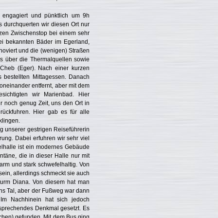
n engagiert und pünktlich um 9h
gs durchquerten wir diesen Ort nur
rzen Zwischenstop bei einem sehr
rei bekannten Bäder im Egerland,
renoviert und die (wenigen) Straßen
les über die Thermalquellen sowie
 Cheb (Eger). Nach einer kurzen
s bestellten Mittagessen. Danach
voneinander entfernt, aber mit dem
sichtigten wir Marienbad. Hier
r noch genug Zeit, uns den Ort in
ückfuhren. Hier gab es für alle
klingen.
g unserer gestrigen Reiseführerin
ung. Dabei erfuhren wir sehr viel
elhalle ist ein modernes Gebäude
täne, die in dieser Halle nur mit
arm und stark schwefelhaltig. Von
sein, allerdings schmeckt sie auch
sturm Diana. Von diesem hat man
ins Tal, aber der Fußweg war dann
Im Nachhinein hat sich jedoch
tsprechendes Denkmal gesetzt. Es
uchen) gefunden. Mit dem Bus ging