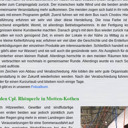
eder zum Campingplatz zurück. Der inzwischen kalte Wind und die beiden anst
meinsame Veranstaltung mehr aufkommen. Die meisten zogen sich bald in ihr rol
s mit einem Programm gefüllt. Zuerst fuhren wir mit dem Bus nach Chodov. Hier 
ksführung erfuhren wir sehr viel über diese Herstellung. Die rosa Farbe ist
chend eingefärbt. Womit, ist allerdings Betriebsgeheimnis. In der Fertigung k
issen kleine Kunstwerke machten. Danach ging's mit dem Bus wieder zurück nac
ten wir noch genügend Zeit, in einem der Lokale in der Nähe zu Mittag zu ess
e kleine Kellerführung war, erfuhren wir viel über die Geschichte und die Erstellu
köstigungen der einzelnen Produkte am interessantesten. Schließlich handelt es s
gibt's aber nur Wasser) und sie soll auch die gesündeste sein. Als Ausgleich für
interher einen kleinen Rabatt. Allerdings herrschte in den meisten Räumen foto
d verbrachten wir nochmals in gemeinsamer Runde. Allerdings wurde es nach So
bald auflöste.
im Zeichen von Abbau und Verabschiedung. Alle lobten die sehr gute Organisatio
nstaltung in der Zukunft wiederholen werden. Nach der Verabschiedung fuhren
er für einen Kurzurlaub und blieben noch einige Tage.
rt gibt es in unserem
Fotoalbum
.
den Cpl. Rhönperle in Motten-Kothen
Hitzewellen, Gewitter und sindflutartige
en ersten beiden war jedoch pünktlich zum
er Regen ging mehr in einen Landregen über.
n Voraussetzungen für eine Sommerausfahrt auf