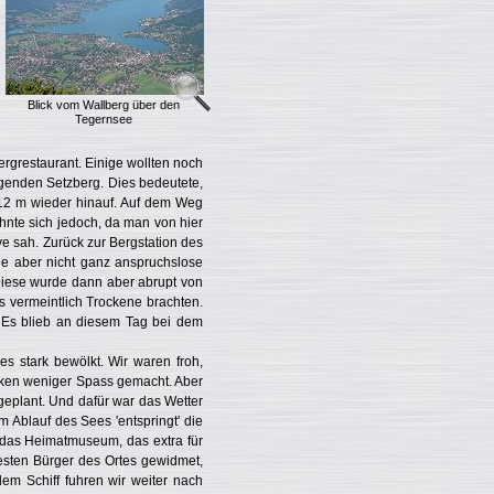
Blick vom Wallberg über den
Tegernsee
ergrestaurant. Einige wollten noch
genden Setzberg. Dies bedeutete,
712 m wieder hinauf. Auf dem Weg
hnte sich jedoch, da man von hier
e sah. Zurück zur Bergstation des
ne aber nicht ganz anspruchslose
Diese wurde dann aber abrupt von
s vermeintlich Trockene brachten.
 Es blieb an diesem Tag bei dem
 stark bewölkt. Wir waren froh,
olken weniger Spass gemacht. Aber
geplant. Und dafür war das Wetter
Ablauf des Sees 'entspringt' die
n das Heimatmuseum, das extra für
testen Bürger des Ortes gewidmet,
dem Schiff fuhren wir weiter nach