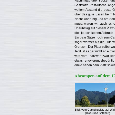
Nachmittag über trocken un
Gaststätte Postkutsche ange
weitem Abstand die beste Ga
über das gute Essen beim Rü
Nacht war ruhig und am Sonn
muss, waren wir auch schon
Urlaubstag auf diesem Platz 
dies jedoch keinen Abbruch.
Ein paar Sätze noch zum Cam
sogar wärmer als die Luft, 
Grenzen. Der Platz selbst w
Jetzt ist es gar nicht so ei
wird vom Platzwart zwar se
etwas renovierungsbedürftig
direkt neben dem Platz sowie
Abcampen auf dem Cp
Blick vom Campingplatz auf Wal
(links) und Setzberg