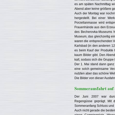
es am späten Nachmittag wi
Abend aber keine größere ge
Auch der Montag war nochmal
hergestellt. Bei einer Wer
Porzellanmasse wird entspre
Frauenhände aus den Erzeugn
des Becherovka-Museums hat
Museum, das gleichzeitig ein
waren die entsprechenden Ver
Karlsbad (in den anderen 12 
es beim Kauf der Produkte h
kaum Bilder gibt. Den Aben
kalt, sodass sich die Gruppe 
Der 1. Mai stand dann ganz 
eine solch gemeinsame Vera
nutzten aber das schöne Wett
Die Bilder von dieser Ausfah
Sommerausfahrt auf 
Der Juni 2007 war durch 
Regengüsse geprägt. Mit d
Sommeranfang Schluss und d
Auch nicht gerade die beste