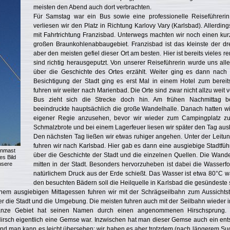
meisten den Abend auch dort verbrachten.
Für Samstag war ein Bus sowie eine professionelle Reiseführeri
verliesen wir den Platz in Richtung Karlovy Vary (Karlsbad). Allerdin
mit Fahrtrichtung Franzisbad. Unterwegs machten wir noch einen ku
großen Braunkohlenabbaugebiet. Franzisbad ist das kleinste der d
aber den meisten gefiel dieser Ort am besten. Hier ist bereits vieles 
sind richtig herausgeputzt. Von unserer Reiseführerin wurde uns al
über die Geschichte des Ortes erzählt. Weiter ging es dann nach
Besichtigung der Stadt ging es erst Mal in einem Hotel zum bereit
fuhren wir weiter nach Marienbad. Die Orte sind zwar nicht allzu weit 
Bus zieht sich die Strecke doch hin. Am frühen Nachmittag be
beeindruckte hauptsächlich die große Wandelhalle. Danach hatten wi
eigener Regie anzusehen, bevor wir wieder zum Campingplatz zur
Schmalzbrote und bei einem Lagerfeuer liesen wir später den Tag aus
Den nächsten Tag ließen wir etwas ruhiger angehen. Unter der Leitun
fuhren wir nach Karlsbad. Hier gab es dann eine ausgiebige Stadtführ
enmast
über die Geschichte der Stadt und die einzelnen Quellen. Die Wand
es Bild
nsere
mitten in der Stadt. Besonders hervorzuheben ist dabei die Wasserfon
natürlichem Druck aus der Erde schießt. Das Wasser ist etwa 80°C w
den besuchten Bädern soll die Heilquelle in Karlsbad die gesündeste 
nem ausgiebigen Mittagessen fuhren wir mit der Schrägseilbahn zum Aussicht
er die Stadt und die Umgebung. Die meisten fuhren auch mit der Seilbahn wieder 
ganze Gebiet hat seinen Namen durch einen angenommenen Hirschsprung. 
 Hirsch eigentlich eine Gemse war. Inzwischen hat man dieser Gemse auch ein en
ig und man kann es leicht übersehen; wir haben es aber trotzdem (nach längerem S