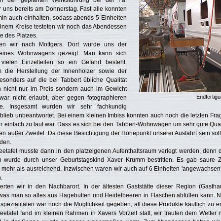
n der geplanten Werksführung bei der Fa.
ir uns bereits am Donnerstag. Fast alle konnten
min auch einhalten, sodass abends 5 Einheiten
leinem Kreise testeten wir noch das Abendessen
he des Platzes.
en wir nach Mottgers. Dort wurde uns der
 eines Wohnwagens gezeigt. Man kann sich
vielen Einzelteilen so ein Gefährt besteht.
m die Herstellung der Innenhölzer sowie der
onders auf die bei Tabbert übliche Qualität
ch nicht nur im Preis sondern auch im Gewicht
Endfertigu
war nicht erlaubt, aber gegen fotographieren
e. Insgesamt wurden wir sehr fachkundig
 blieb unbeantwortet. Bei einem kleinen Imbiss konnten auch noch die letzten Fr
r einfach zu laut war. Dass es sich bei den Tabbert-Wohnwägen um sehr gute Qual
ten außer Zweifel. Da diese Besichtigung der Höhepunkt unserer Ausfahrt sein sollt
den.
eetafel musste dann in den platzeigenen Aufenthaltsraum verlegt werden, denn
 wurde durch unser Geburtstagskind Xaver Krumm bestritten. Es gab saure Zi
 mehr als ausreichend. Inzwischen waren wir auch auf 6 Einheiten 'angewachsen';
.
en wir in den Nachbarort. In der ältesten Gaststätte dieser Region (Gasth
 was man so alles aus Hagebutten und Heidelbeeren in Flaschen abfüllen kann. N
tspezialitäten war noch die Möglichkeit gegeben, all diese Produkte käuflich zu
tafel fand im kleinen Rahmen in Xavers Vorzelt statt; wir trauten dem Wetter ni