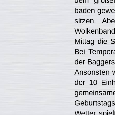
dem großen
baden gewes
sitzen. Ab
Wolkenban
Mittag die 
Bei Temper
der Baggers
Ansonsten w
der 10 Einh
gemeinsamen
Geburtstags
Wetter spiel