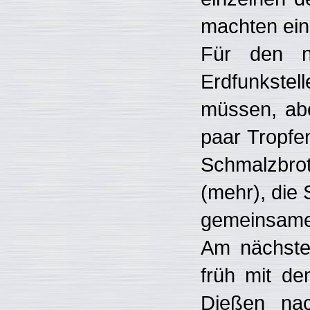
machten ei
Für den n
Erdfunkstell
müssen, abe
paar Tropfe
Schmalzbrot
(mehr), die
gemeinsame
Am nächste
früh mit de
Dießen na