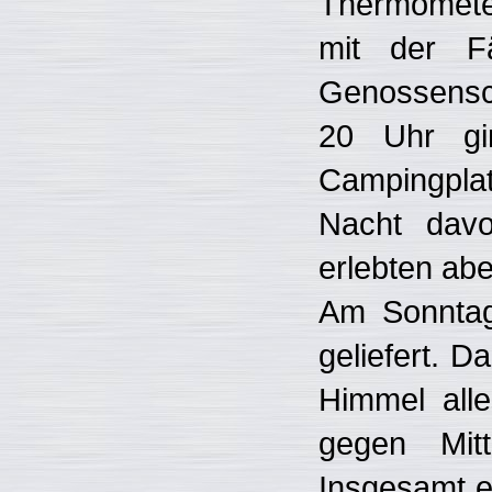
Thermometer
mit der F
Genossensch
20 Uhr gin
Campingplat
Nacht davor
erlebten abe
Am Sonntag
geliefert. 
Himmel alle
gegen Mit
Insgesamt e