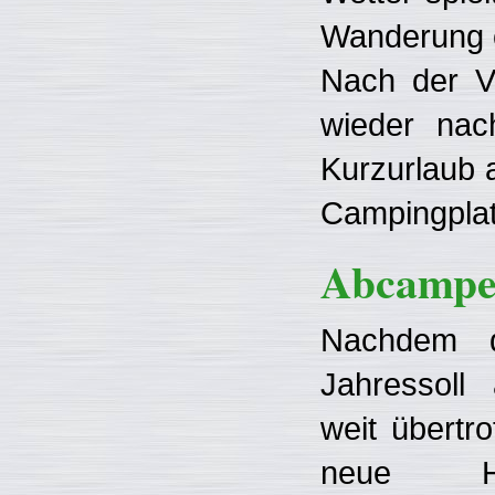
Wanderung o
Nach der V
wieder nac
Kurzurlaub 
Campingplat
Abcampen
Nachdem 
Jahressoll
weit übertr
neue Hi