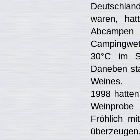
Deutschla
waren, hat
Abcampe
Campingwet
30°C im Sc
Daneben sta
Weines.
1998 hatten
Weinprobe 
Fröhlich m
überzeugen.