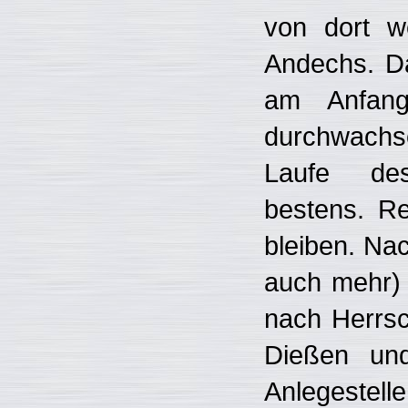
von dort w
Andechs. D
am Anfan
durchwachs
Laufe de
bestens. R
bleiben. Na
auch mehr) 
nach Herrsc
Dießen un
Anlegestell